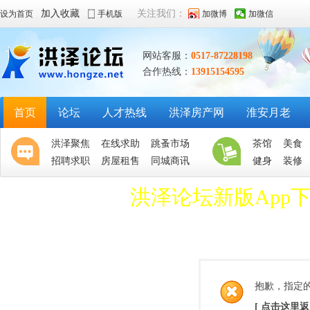
加入收藏
关注我们：
设为首页
手机版
加微博
加微信
网站客服：
0517-87228198
合作热线：
13915154595
首页
论坛
人才热线
洪泽房产网
淮安月老
洪泽聚焦
在线求助
跳蚤市场
茶馆
美食
招聘求职
房屋租售
同城商讯
健身
装修
洪泽论坛新版App
抱歉，指定
[ 点击这里返