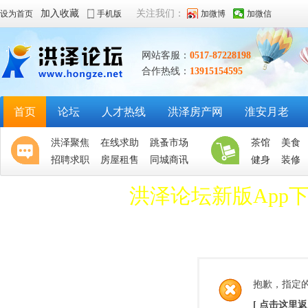
加入收藏
关注我们：
设为首页
手机版
加微博
加微信
网站客服：
0517-87228198
合作热线：
13915154595
首页
论坛
人才热线
洪泽房产网
淮安月老
洪泽聚焦
在线求助
跳蚤市场
茶馆
美食
招聘求职
房屋租售
同城商讯
健身
装修
洪泽论坛新版App
抱歉，指定
[ 点击这里返