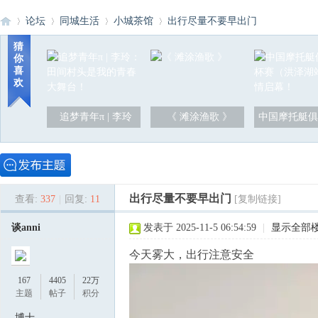
论坛
同城生活
小城茶馆
出行尽量不要早出门
猜
你
喜
洪
»
›
›
›
欢
追梦青年π | 李玲
《 滩涂渔歌 》
中国摩托艇俱
出行尽量不要早出门
查看:
337
|
回复:
11
[复制链接]
泽
谈anni
发表于 2025-11-5 06:54:59
|
显示全部
今天雾大，出行注意安全
167
4405
22万
主题
帖子
积分
博士