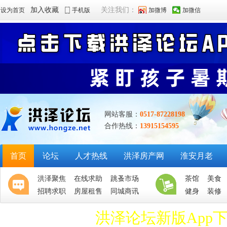
加入收藏
关注我们：
设为首页
手机版
加微博
加微信
网站客服：
0517-87228198
合作热线：
13915154595
首页
论坛
人才热线
洪泽房产网
淮安月老
洪泽聚焦
在线求助
跳蚤市场
茶馆
美食
招聘求职
房屋租售
同城商讯
健身
装修
洪泽论坛新版App