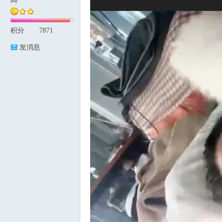
积分
7871
论
发消息
坛