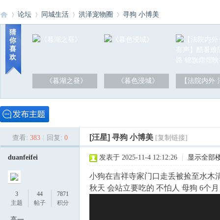
论坛
同城生活
洪泽宠物圈
寻狗 小博美
猜
你
喜
洪
»
›
›
›
欢
《暮湖之昼》
《暮色浸城》
【法院内外·
[汪星]
寻狗 小博美
查看:
383
|
回复:
0
[复制链接]
泽
duanfeifei
发表于 2025-11-4 12:12:26
|
显示全部
小狗在吉祥寺家门口走丢被捡至水木清华 
秋天 会站立要吃的 不怕人 母狗 6个
3
44
7871
主题
帖子
积分
高一