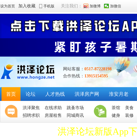
加入收藏
关注我们：
设为首页
手机版
加微博
加微信
网站客服：
0517-87228198
合作热线：
13915154595
首页
论坛
人才热线
洪泽房产网
淮安月老
洪泽聚焦
在线求助
跳蚤市场
茶馆
美食
招聘求职
房屋租售
同城商讯
健身
装修
洪泽论坛新版App