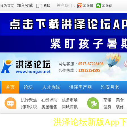
加入收藏
关注我们：
设为首页
手机版
加微博
加微信
网站客服：
0517-87228198
合作热线：
13915154595
首页
论坛
人才热线
洪泽房产网
淮安月老
洪泽聚焦
在线求助
跳蚤市场
茶馆
美食
招聘求职
房屋租售
同城商讯
健身
装修
洪泽论坛新版App