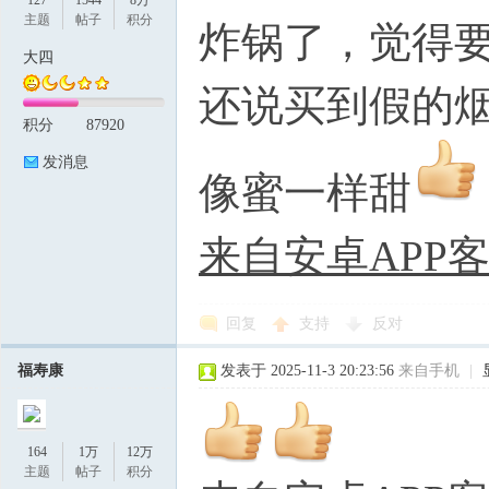
127
1544
8万
主题
帖子
积分
炸锅了，觉得
大四
还说买到假的
积分
87920
发消息
像蜜一样甜
来自安卓APP
回复
支持
反对
福寿康
发表于 2025-11-3 20:23:56
来自手机
|
164
1万
12万
主题
帖子
积分