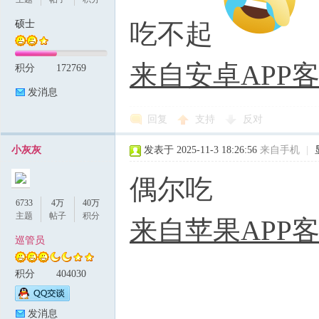
硕士
吃不起
来自安卓APP
积分
172769
发消息
回复
支持
反对
小灰灰
发表于 2025-11-3 18:26:56
来自手机
|
偶尔吃
6733
4万
40万
主题
帖子
积分
来自苹果APP
巡管员
积分
404030
发消息