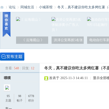
论坛
同城生活
小城茶馆
冬天，真不建议你吃太多烤红薯（不
猜
你
喜
洪
»
›
›
›
欢
《 云海观山 》
洪泽公安再抓5名张
电动自行车新
冬天，真不建议你吃太多烤红薯（不
查看:
548
|
回复:
12
泽
噗噗
发表于 2025-11-3 14:46:11
|
显示全部
95
98
6778
主题
帖子
积分
高一