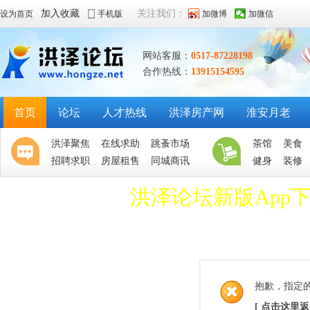
加入收藏
关注我们：
设为首页
手机版
加微博
加微信
网站客服：
0517-87228198
合作热线：
13915154595
首页
论坛
人才热线
洪泽房产网
淮安月老
洪泽聚焦
在线求助
跳蚤市场
茶馆
美食
招聘求职
房屋租售
同城商讯
健身
装修
洪泽论坛新版App
抱歉，指定
[ 点击这里返