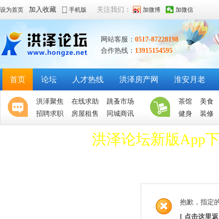
加入收藏
关注我们：
设为首页
手机版
加微博
加微信
网站客服：
0517-87228198
合作热线：
13915154595
首页
论坛
人才热线
洪泽房产网
淮安月老
洪泽聚焦
在线求助
跳蚤市场
茶馆
美食
招聘求职
房屋租售
同城商讯
健身
装修
洪泽论坛新版App
抱歉，指定
[ 点击这里返