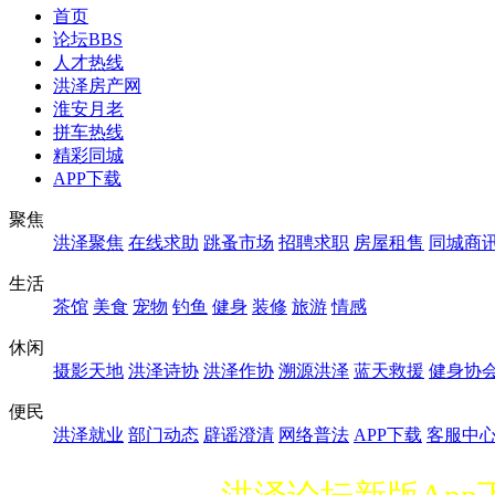
首页
论坛
BBS
人才热线
洪泽房产网
淮安月老
拼车热线
精彩同城
APP下载
聚焦
洪泽聚焦
在线求助
跳蚤市场
招聘求职
房屋租售
同城商
生活
茶馆
美食
宠物
钓鱼
健身
装修
旅游
情感
休闲
摄影天地
洪泽诗协
洪泽作协
溯源洪泽
蓝天救援
健身协
便民
洪泽就业
部门动态
辟谣澄清
网络普法
APP下载
客服中