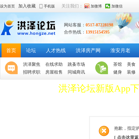
加入收藏
关注我们：
设为首页
手机版
加微博
加微信
网站客服：
0517-87228198
合作热线：
13915154595
首页
论坛
人才热线
洪泽房产网
淮安月老
洪泽聚焦
在线求助
跳蚤市场
茶馆
美食
招聘求职
房屋租售
同城商讯
健身
装修
洪泽论坛新版App
抱歉，指定
[ 点击这里返