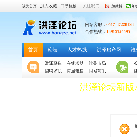
加入收藏
关注我们：
设为首页
手机版
加微博
加
网站客服：
0517-87228198
合作热线：
13915154595
首页
论坛
人才热线
洪泽房产网
淮
洪泽聚焦
在线求助
跳蚤市场
招聘求职
房屋租售
同城商讯
洪泽论坛新版