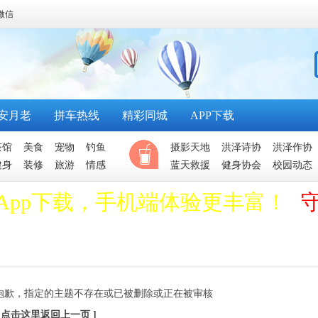
微信
安月老
拼车热线
精彩同城
APP下载
茶馆
美食
宠物
钓鱼
摄影天地
洪泽诗协
洪泽作协
健身
装修
旅游
情感
蓝天救援
健身协会
校园动态
App下载，手机端体验更丰富！
抱歉，指定的主题不存在或已被删除或正在被审核
[ 点击这里返回上一页 ]