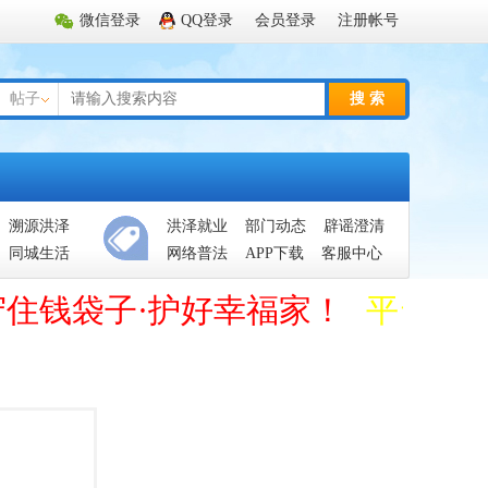
微信登录
QQ登录
会员登录
注册帐号
帖子
搜 索
溯源洪泽
洪泽就业
部门动态
辟谣澄清
同城生活
网络普法
APP下载
客服中心
守住钱袋子·护好幸福家！
平台管