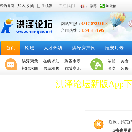
加入收藏
关注我们：
设为首页
手机版
加微博
加微信
网站客服：
0517-87228198
合作热线：
13915154595
首页
论坛
人才热线
洪泽房产网
淮安月老
洪泽聚焦
在线求助
跳蚤市场
茶馆
美食
招聘求职
房屋租售
同城商讯
健身
装修
洪泽论坛新版App
抱歉，指定
[ 点击这里返