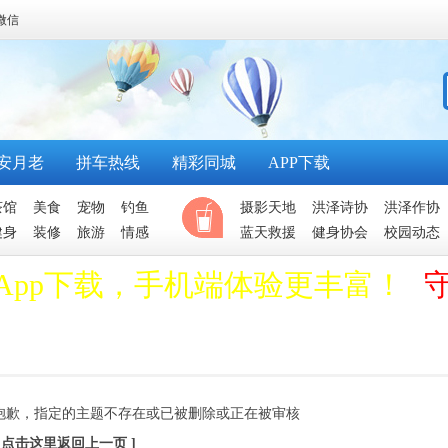
微信
安月老
拼车热线
精彩同城
APP下载
茶馆
美食
宠物
钓鱼
摄影天地
洪泽诗协
洪泽作协
健身
装修
旅游
情感
蓝天救援
健身协会
校园动态
App下载，手机端体验更丰富！
抱歉，指定的主题不存在或已被删除或正在被审核
[ 点击这里返回上一页 ]