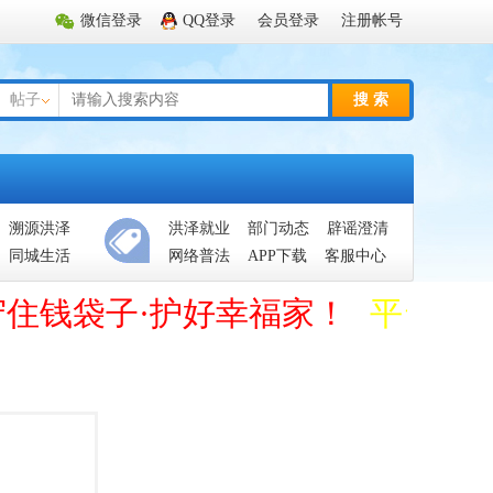
微信登录
QQ登录
会员登录
注册帐号
帖子
搜 索
溯源洪泽
洪泽就业
部门动态
辟谣澄清
同城生活
网络普法
APP下载
客服中心
守住钱袋子·护好幸福家！
平台管