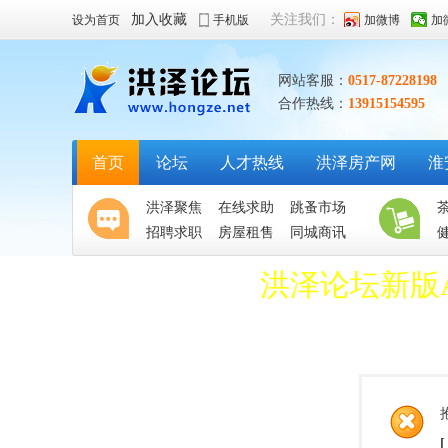
加入收藏
关注我们：
设为首页
手机版
加微博
加
网站客服：
0517-87228198
合作热线：
13915154595
首页
论坛
人才热线
洪泽房产网
淮
洪泽聚焦
在线求助
跳蚤市场
招聘求职
房屋租售
同城商讯
洪泽论坛新版