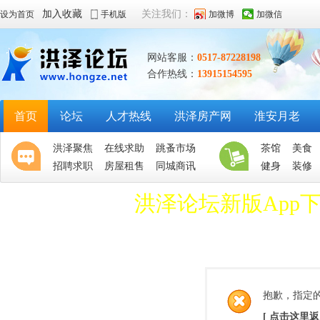
加入收藏
关注我们：
设为首页
手机版
加微博
加微信
网站客服：
0517-87228198
合作热线：
13915154595
首页
论坛
人才热线
洪泽房产网
淮安月老
洪泽聚焦
在线求助
跳蚤市场
茶馆
美食
招聘求职
房屋租售
同城商讯
健身
装修
洪泽论坛新版App
抱歉，指定
[ 点击这里返