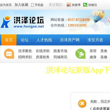
加入收藏
关注我们：
设为首页
手机版
加微博
加微信
网站客服：
0517-87228198
合作热线：
13915154595
首页
论坛
人才热线
洪泽房产网
淮安月老
洪泽聚焦
在线求助
跳蚤市场
茶馆
美食
招聘求职
房屋租售
同城商讯
健身
装修
洪泽论坛新版App
抱歉，指定
[ 点击这里返