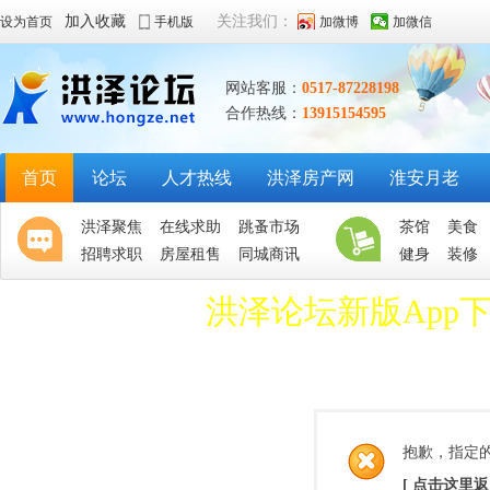
加入收藏
关注我们：
设为首页
手机版
加微博
加微信
网站客服：
0517-87228198
合作热线：
13915154595
首页
论坛
人才热线
洪泽房产网
淮安月老
洪泽聚焦
在线求助
跳蚤市场
茶馆
美食
招聘求职
房屋租售
同城商讯
健身
装修
洪泽论坛新版App
抱歉，指定
[ 点击这里返