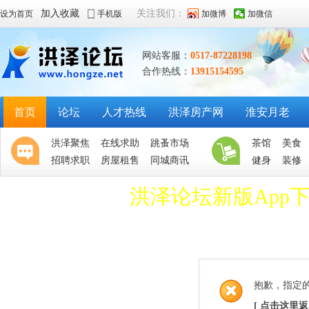
加入收藏
关注我们：
设为首页
手机版
加微博
加微信
网站客服：
0517-87228198
合作热线：
13915154595
首页
论坛
人才热线
洪泽房产网
淮安月老
洪泽聚焦
在线求助
跳蚤市场
茶馆
美食
招聘求职
房屋租售
同城商讯
健身
装修
洪泽论坛新版App
抱歉，指定
[ 点击这里返