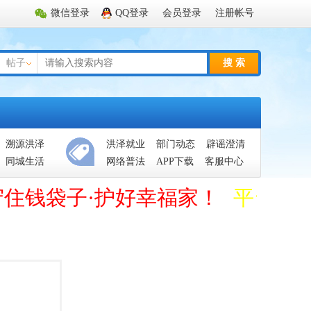
微信登录
QQ登录
会员登录
注册帐号
帖子
搜 索
溯源洪泽
洪泽就业
部门动态
辟谣澄清
同城生活
网络普法
APP下载
客服中心
守住钱袋子·护好幸福家！
平台管