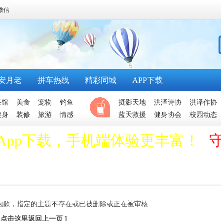
微信
安月老
拼车热线
精彩同城
APP下载
茶馆
美食
宠物
钓鱼
摄影天地
洪泽诗协
洪泽作协
健身
装修
旅游
情感
蓝天救援
健身协会
校园动态
App下载，手机端体验更丰富！
抱歉，指定的主题不存在或已被删除或正在被审核
[ 点击这里返回上一页 ]