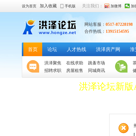
加入收藏
关注我们：
设为首页
手机版
加微博
加
网站客服：
0517-87228198
合作热线：
13915154595
首页
论坛
人才热线
洪泽房产网
淮
洪泽聚焦
在线求助
跳蚤市场
招聘求职
房屋租售
同城商讯
洪泽论坛新版