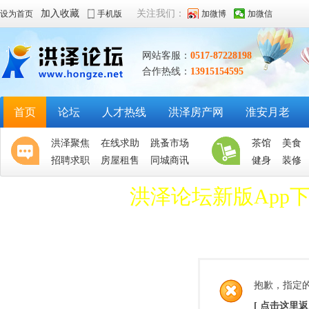
加入收藏
关注我们：
设为首页
手机版
加微博
加微信
网站客服：
0517-87228198
合作热线：
13915154595
首页
论坛
人才热线
洪泽房产网
淮安月老
洪泽聚焦
在线求助
跳蚤市场
茶馆
美食
招聘求职
房屋租售
同城商讯
健身
装修
洪泽论坛新版App
抱歉，指定
[ 点击这里返