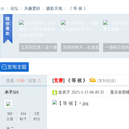
论坛
兴趣爱好
摄影天地
《 等 侯 》
猜
你
喜
洪
»
›
›
›
欢
江苏到甘肃！这个暑
洪泽的秋天：在速度
一场秋日里的
[
竞赛
]
《 等 侯 》
查看:
1530
|
回复:
5
[复制链接]
泽
木子321
发表于 2025-1-15 08:49:35
|
显示全部
582
614
2万
主题
帖子
积分
大二