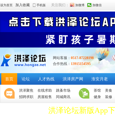
加入收藏
关注我们：
设为首页
手机版
加微博
加微信
网站客服：
0517-87228198
合作热线：
13915154595
首页
论坛
人才热线
洪泽房产网
淮安月老
洪泽聚焦
在线求助
跳蚤市场
茶馆
美食
招聘求职
房屋租售
同城商讯
健身
装修
洪泽论坛新版App