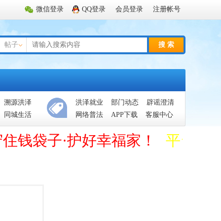
微信登录
QQ登录
会员登录
注册帐号
帖子
搜 索
溯源洪泽
洪泽就业
部门动态
辟谣澄清
同城生活
网络普法
APP下载
客服中心
守住钱袋子·护好幸福家！
平台管