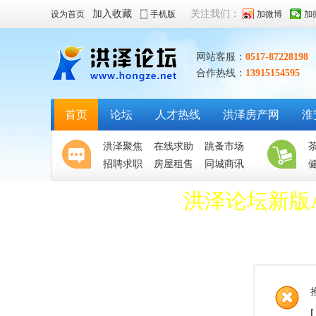
加入收藏
关注我们：
设为首页
手机版
加微博
加
网站客服：
0517-87228198
合作热线：
13915154595
首页
论坛
人才热线
洪泽房产网
淮
洪泽聚焦
在线求助
跳蚤市场
招聘求职
房屋租售
同城商讯
洪泽论坛新版