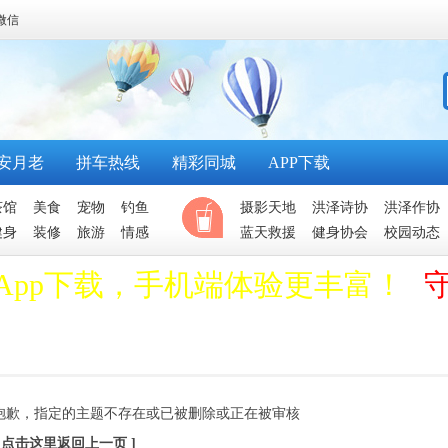
微信
安月老
拼车热线
精彩同城
APP下载
茶馆
美食
宠物
钓鱼
摄影天地
洪泽诗协
洪泽作协
健身
装修
旅游
情感
蓝天救援
健身协会
校园动态
App下载，手机端体验更丰富！
抱歉，指定的主题不存在或已被删除或正在被审核
[ 点击这里返回上一页 ]