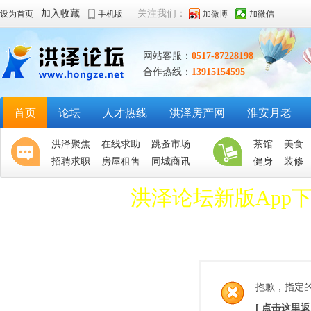
加入收藏
关注我们：
设为首页
手机版
加微博
加微信
网站客服：
0517-87228198
合作热线：
13915154595
首页
论坛
人才热线
洪泽房产网
淮安月老
洪泽聚焦
在线求助
跳蚤市场
茶馆
美食
招聘求职
房屋租售
同城商讯
健身
装修
洪泽论坛新版App
抱歉，指定
[ 点击这里返