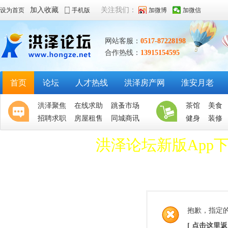
加入收藏
关注我们：
设为首页
手机版
加微博
加微信
网站客服：
0517-87228198
合作热线：
13915154595
首页
论坛
人才热线
洪泽房产网
淮安月老
洪泽聚焦
在线求助
跳蚤市场
茶馆
美食
招聘求职
房屋租售
同城商讯
健身
装修
洪泽论坛新版App
抱歉，指定
[ 点击这里返