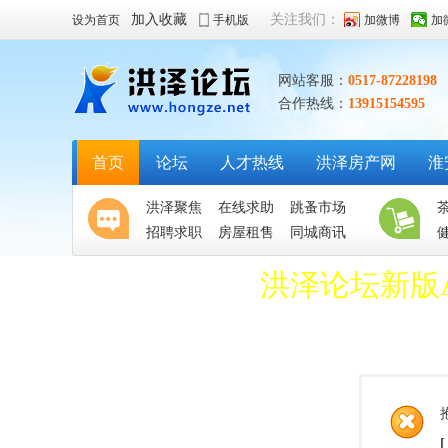
加入收藏
关注我们：
设为首页
手机版
加微博
加
网站客服：
0517-87228198
合作热线：
13915154595
首页
论坛
人才热线
洪泽房产网
淮
洪泽聚焦
在线求助
跳蚤市场
招聘求职
房屋租售
同城商讯
洪泽论坛新版