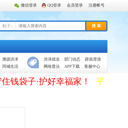
微信登录
QQ登录
会员登录
注册帐号
帖子
搜 索
溯源洪泽
洪泽就业
部门动态
辟谣澄清
同城生活
网络普法
APP下载
客服中心
守住钱袋子·护好幸福家！
平台管