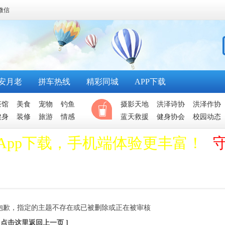
微信
安月老
拼车热线
精彩同城
APP下载
茶馆
美食
宠物
钓鱼
摄影天地
洪泽诗协
洪泽作协
健身
装修
旅游
情感
蓝天救援
健身协会
校园动态
App下载，手机端体验更丰富！
抱歉，指定的主题不存在或已被删除或正在被审核
[ 点击这里返回上一页 ]