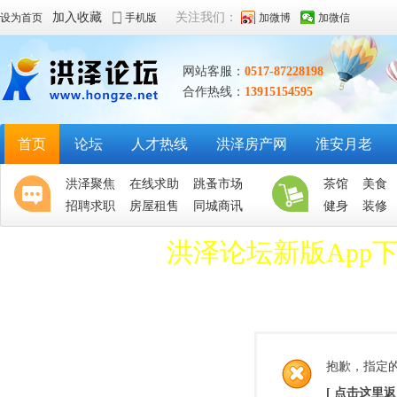
加入收藏
关注我们：
设为首页
手机版
加微博
加微信
网站客服：
0517-87228198
合作热线：
13915154595
首页
论坛
人才热线
洪泽房产网
淮安月老
洪泽聚焦
在线求助
跳蚤市场
茶馆
美食
招聘求职
房屋租售
同城商讯
健身
装修
洪泽论坛新版App
抱歉，指定
[ 点击这里返