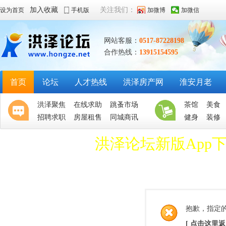
加入收藏
关注我们：
设为首页
手机版
加微博
加微信
网站客服：
0517-87228198
合作热线：
13915154595
首页
论坛
人才热线
洪泽房产网
淮安月老
洪泽聚焦
在线求助
跳蚤市场
茶馆
美食
招聘求职
房屋租售
同城商讯
健身
装修
洪泽论坛新版App
抱歉，指定
[ 点击这里返