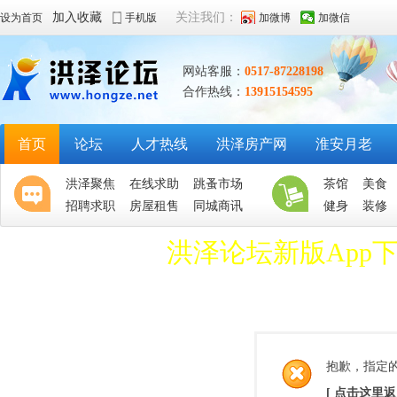
加入收藏
关注我们：
设为首页
手机版
加微博
加微信
网站客服：
0517-87228198
合作热线：
13915154595
首页
论坛
人才热线
洪泽房产网
淮安月老
洪泽聚焦
在线求助
跳蚤市场
茶馆
美食
招聘求职
房屋租售
同城商讯
健身
装修
洪泽论坛新版App
抱歉，指定
[ 点击这里返