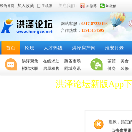
加入收藏
关注我们：
设为首页
手机版
加微博
加微信
网站客服：
0517-87228198
合作热线：
13915154595
首页
论坛
人才热线
洪泽房产网
淮安月老
洪泽聚焦
在线求助
跳蚤市场
茶馆
美食
招聘求职
房屋租售
同城商讯
健身
装修
洪泽论坛新版App
抱歉，指定
[ 点击这里返