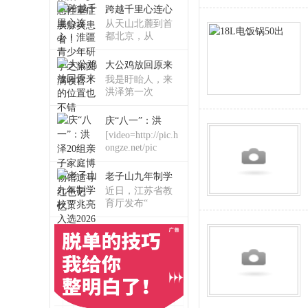
跨越千里心连心
从天山北麓到首
都北京，从
大公鸡放回原来
我是盱眙人，来
洪泽第一次
庆“八一”：洪
[video=http://pic.h
ongze.net/pic
老子山九年制学
近日，江苏省教
育厅发布“