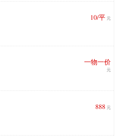
10/平
元
一物一价
元
888
元