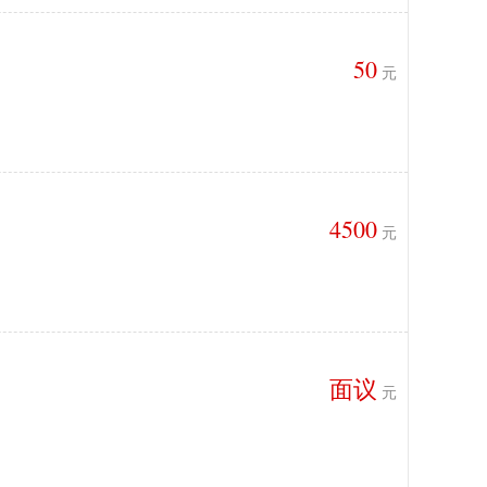
50
元
4500
元
面议
元