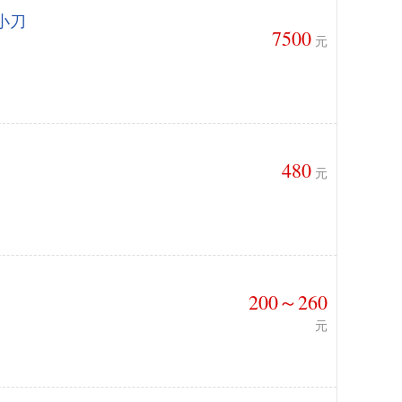
小刀
7500
元
480
元
200～260
元