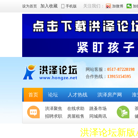
加入收藏
关注我们：
设为首页
手机版
加微博
加
网站客服：
0517-87228198
合作热线：
13915154595
首页
论坛
人才热线
洪泽房产网
淮
洪泽聚焦
在线求助
跳蚤市场
招聘求职
房屋租售
同城商讯
洪泽论坛新版