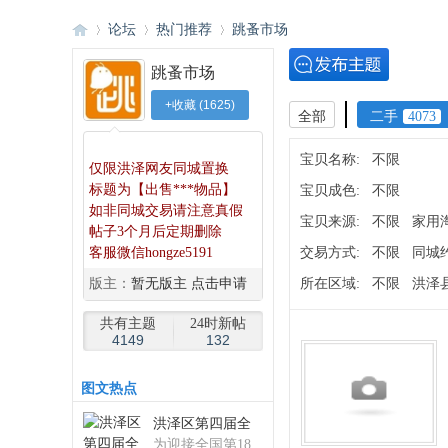
论坛
热门推荐
跳蚤市场
跳蚤市场
+收藏
(
1625
)
洪
»
›
›
全部
二手
4073
◆
◆
宝贝名称:
不限
仅限洪泽网友同城置换
标题为【出售***物品】
宝贝成色:
不限
如非同城交易请注意真假
宝贝来源:
不限
家用
帖子3个月后定期删除
客服微信hongze5191
交易方式:
不限
同城
版主：
暂无版主 点击申请
所在区域:
不限
洪泽
泽
共有主题
24时新帖
4149
132
图
文热点
洪泽区第四届全
为迎接全国第18