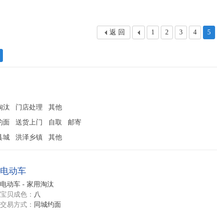
返 回
1
2
3
4
5
淘汰
门店处理
其他
约面
送货上门
自取
邮寄
县城
洪泽乡镇
其他
电动车
电动车 - 家用淘汰
宝贝成色：
八
交易方式：
同城约面