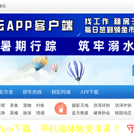
微信
安月老
拼车热线
精彩同城
APP下载
茶馆
美食
宠物
钓鱼
摄影天地
洪泽诗协
洪泽作协
健身
装修
旅游
情感
蓝天救援
健身协会
校园动态
App下载，手机端体验更丰富！