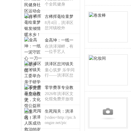
个全民健身
古稀挥毫绘童梦
论
8月4日，洪泽区
岔河镇校外
金高坤：一纸一
在洪泽湖畔，有
一位手艺人
洪泽区岔河镇关
童心筑梦 乐学同
行——洪泽区岔
坛
河
零学费享专业教
2026年洪泽区文
化馆免费开放培
训班
生死闯关：洪泽
[video=http://pic.h
ongze.net/pic