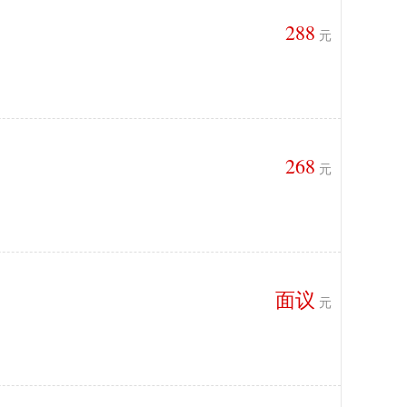
288
元
268
元
面议
元