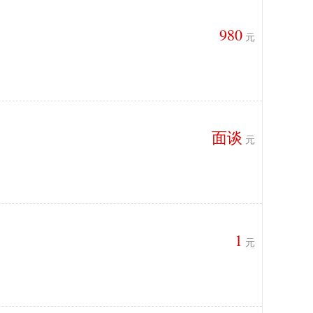
980
元
面谈
元
1
元