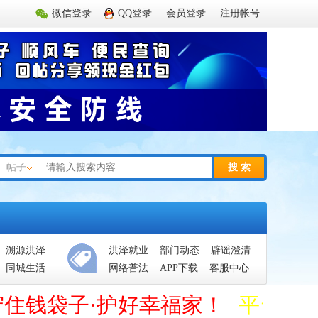
微信登录
QQ登录
会员登录
注册帐号
帖子
搜 索
溯源洪泽
洪泽就业
部门动态
辟谣澄清
同城生活
网络普法
APP下载
客服中心
守住钱袋子·护好幸福家！
平台管