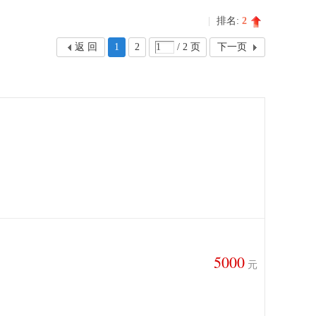
|
排名:
2
返 回
1
2
/ 2 页
下一页
5000
元