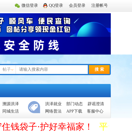
微信登录
QQ登录
会员登录
注册帐号
帖子
搜 索
溯源洪泽
洪泽就业
部门动态
辟谣澄清
同城生活
网络普法
APP下载
客服中心
守住钱袋子·护好幸福家！
平台管