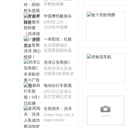
不断的情缘
中国摩托艇俱乐
论
8月8日上午，
2026年中国摩
一米阳光：扎根
生活需要烟火，
也需要甜甜的温
柔洪
洪泽公安再抓5
此前洪泽公安成
功抓获4名张贴涉
坛
黄
电动自行车新规
8月1日江苏省公
安厅官网正式发
布《
生死闯关：洪泽
[video=http://pic.h
ongze.net/pic