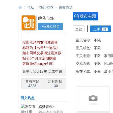
论坛
热门推荐
跳蚤市场
跳蚤市场
+收藏
(
1625
)
洪
»
›
›
全部
二手
81
◆
◆
宝贝名称:
不限
仅限洪泽网友同城置换
标题为【出售***物品】
宝贝成色:
不限
如非同城交易请注意真假
宝贝来源:
不限
家用
帖子3个月后定期删除
客服微信hongze5191
交易方式:
不限
同城
版主：
暂无版主 点击申请
所在区域:
不限
洪泽
泽
共有主题
24时新帖
4223
130
图
文热点
追梦青年π |
她与农村有着割