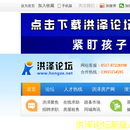
加入收藏
关注我们：
设为首页
手机版
加微博
加
网站客服：
0517-87228198
合作热线：
13915154595
首页
论坛
人才热线
洪泽房产网
淮
洪泽聚焦
在线求助
跳蚤市场
招聘求职
房屋租售
同城商讯
洪泽论坛新版