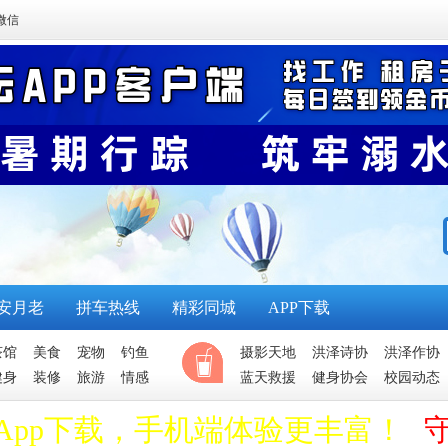
微信
安月老
拼车热线
精彩同城
APP下载
茶馆
美食
宠物
钓鱼
摄影天地
洪泽诗协
洪泽作协
健身
装修
旅游
情感
蓝天救援
健身协会
校园动态
App下载，手机端体验更丰富！