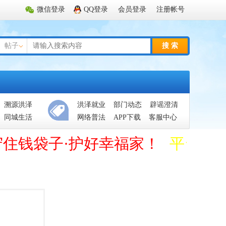
微信登录
QQ登录
会员登录
注册帐号
帖子
搜 索
溯源洪泽
洪泽就业
部门动态
辟谣澄清
同城生活
网络普法
APP下载
客服中心
守住钱袋子·护好幸福家！
平台管