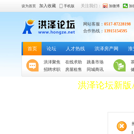
加入收藏
关注我们：
设为首页
手机版
加微博
加
网站客服：
0517-87228198
合作热线：
13915154595
首页
论坛
人才热线
洪泽房产网
淮
洪泽聚焦
在线求助
跳蚤市场
招聘求职
房屋租售
同城商讯
洪泽论坛新版