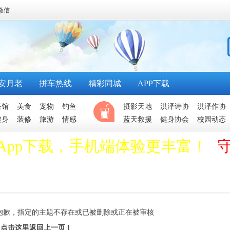
微信
安月老
拼车热线
精彩同城
APP下载
茶馆
美食
宠物
钓鱼
摄影天地
洪泽诗协
洪泽作协
健身
装修
旅游
情感
蓝天救援
健身协会
校园动态
App下载，手机端体验更丰富！
抱歉，指定的主题不存在或已被删除或正在被审核
[ 点击这里返回上一页 ]