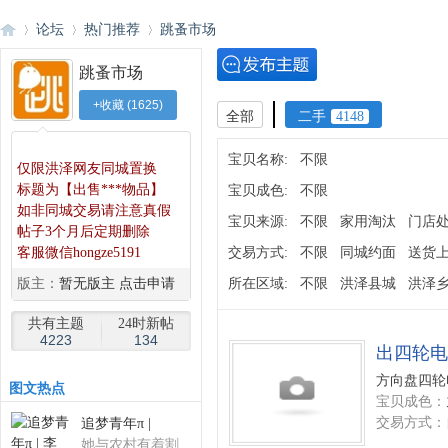
论坛
热门推荐
跳蚤市场
跳蚤市场
+收藏
(
1625
)
洪
»
›
›
全部
二手
4148
◆
◆
宝贝名称:
不限
仅限洪泽网友同城置换
标题为【出售***物品】
宝贝成色:
不限
如非同城交易请注意真假
宝贝来源:
不限
家用淘汰
门店
帖子3个月后定期删除
客服微信hongze5191
交易方式:
不限
同城约面
送货
版主：
暂无版主 点击申请
所在区域:
不限
洪泽县城
洪泽
泽
共有主题
24时新帖
4223
134
出四轮电
方向盘四轮
图
文热点
宝贝成色：
交易方式：
追梦青年π |
她与农村有着割