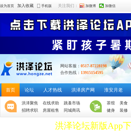
加入收藏
关注我们：
设为首页
手机版
加微博
加微信
网站客服：
0517-87228198
合作热线：
13915154595
首页
论坛
人才热线
洪泽房产网
淮安月老
洪泽聚焦
在线求助
跳蚤市场
茶馆
美食
招聘求职
房屋租售
同城商讯
健身
装修
洪泽论坛新版App