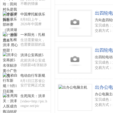
不断的情缘
出四轮电
中国摩托艇俱乐
论
8月8日上午，
方向盘四轮
2026年中国摩
宝贝成色：
交易方式：
一米阳光：扎根
生活需要烟火，
也需要甜甜的温
柔洪
出四轮电
洪泽公安再抓5
出四轮电动车
此前洪泽公安成
宝贝成色：
功抓获4名张贴涉
坛
交易方式：
黄
电动自行车新规
8月1日江苏省公
安厅官网正式发
出办公电
布《
办公电脑主机
生死闯关：洪泽
宝贝成色：
[video=http://pic.h
交易方式：
ongze.net/pic