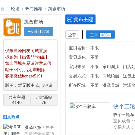
论坛
热门推荐
跳蚤市场
跳蚤市场
+收藏
(
1625
)
洪
»
›
›
全部
二手
4064
◆
◆
宝贝名称:
不限
仅限洪泽网友同城置换
标题为【出售***物品】
宝贝成色:
不限
如非同城交易请注意真假
宝贝来源:
不限
家用淘汰
门店
帖子3个月后定期删除
客服微信hongze5191
交易方式:
不限
同城约面
送货
版主：
暂无版主 点击申请
所在区域:
不限
洪泽县城
洪泽
泽
共有主题
24时新帖
4140
75
收个三轮
收个三轮车 
图
文热点
宝贝成色：
交易方式：
洪泽区第四届全
为迎接全国第18