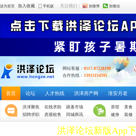
加入收藏
关注我们：
设为首页
手机版
加微博
加微信
网站客服：
0517-87228198
合作热线：
13915154595
首页
论坛
人才热线
洪泽房产网
淮安月老
洪泽聚焦
在线求助
跳蚤市场
茶馆
美食
招聘求职
房屋租售
同城商讯
健身
装修
洪泽论坛新版App