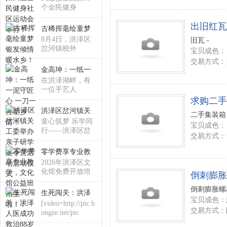
个全民健身
出旧红瓦
古稀挥毫绘童梦
论
8月4日，洪泽区
旧瓦 -
岔河镇校外
宝贝成色：
交易方式：
金高坤：一纸一
在洪泽湖畔，有
一位手艺人
求购二手
洪泽区岔河镇关
二手集装箱 
童心筑梦 乐学同
宝贝成色：
行——洪泽区岔
坛
交易方式：
河
零学费享专业教
2026年洪泽区文
化馆免费开放培
倒刺膨胀
训班
倒刺膨胀螺栓
生死闯关：洪泽
宝贝成色：
[video=http://pic.h
交易方式：
ongze.net/pic