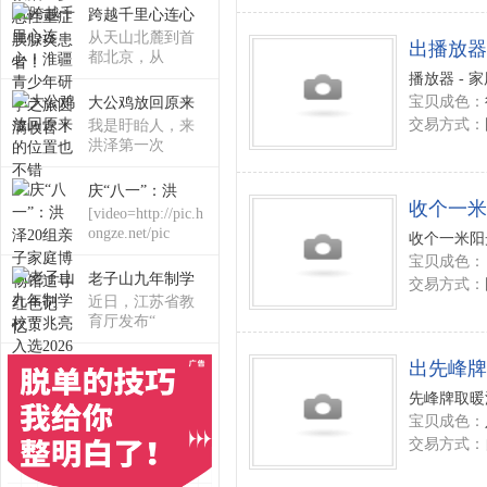
跨越千里心连心
从天山北麓到首
出播放器
都北京，从
播放器 - 
宝贝成色：
大公鸡放回原来
交易方式：
我是盱眙人，来
洪泽第一次
庆“八一”：洪
收个一米
[video=http://pic.h
ongze.net/pic
收个一米阳
宝贝成色：
老子山九年制学
交易方式：
近日，江苏省教
育厅发布“
出先峰牌
先峰牌取暖油
宝贝成色：
交易方式：